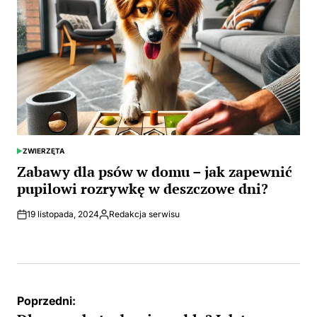
ZWIERZĘTA
POSTED
IN
Zabawy dla psów w domu – jak zapewnić
pupilowi rozrywkę w deszczowe dni?
19 listopada, 2024
Redakcja serwisu
Opublikowane
przez
Nawigacja
Poprzedni: