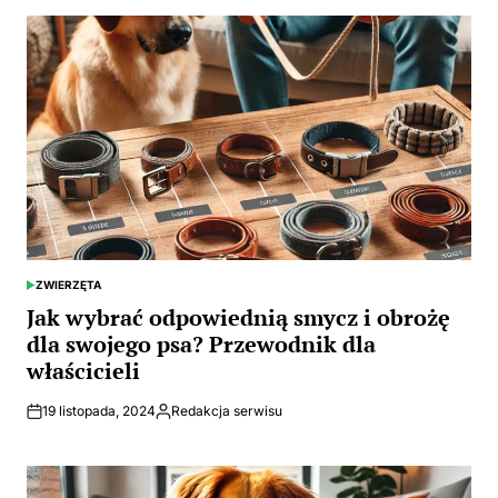
ZWIERZĘTA
POSTED
IN
Jak wybrać odpowiednią smycz i obrożę
dla swojego psa? Przewodnik dla
właścicieli
19 listopada, 2024
Redakcja serwisu
Opublikowane
przez