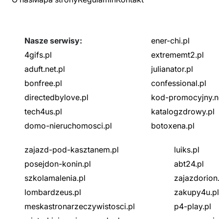
Nasze serwisy:
ener-chi.pl
4gifs.pl
extrememt2.pl
aduft.net.pl
julianator.pl
bonfree.pl
confessional.pl
directedbylove.pl
kod-promocyjny.ne
tech4us.pl
katalogzdrowy.pl
domo-nieruchomosci.pl
botoxena.pl
zajazd-pod-kasztanem.pl
luiks.pl
posejdon-konin.pl
abt24.pl
szkolamalenia.pl
zajazdorion.
lombardzeus.pl
zakupy4u.pl
meskastronarzeczywistosci.pl
p4-play.pl