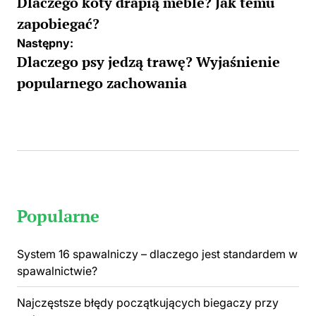
wpisu
Dlaczego koty drapią meble? Jak temu
zapobiegać?
Następny:
Dlaczego psy jedzą trawę? Wyjaśnienie
popularnego zachowania
Popularne
System 16 spawalniczy – dlaczego jest standardem w
spawalnictwie?
Najczęstsze błędy początkujących biegaczy przy