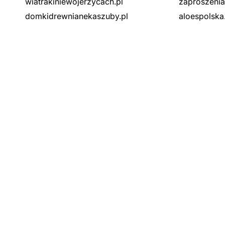
wiatrakiniewojerzycach.pl
zaproszenia
domkidrewnianekaszuby.pl
aloespolska