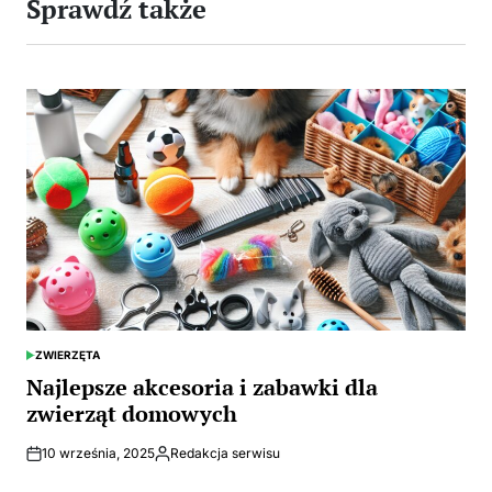
Sprawdź także
ZWIERZĘTA
POSTED
IN
Najlepsze akcesoria i zabawki dla
zwierząt domowych
10 września, 2025
Redakcja serwisu
Opublikowane
przez