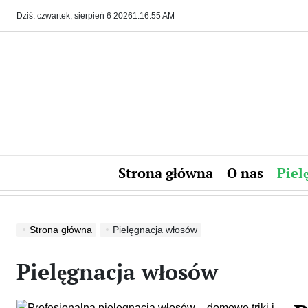
Skip
Dziś: czwartek, sierpień 6 2026
1
:
16
:
56
AM
to
content
Strona główna
O nas
Piel
Strona główna
Pielęgnacja włosów
Pielęgnacja włosów