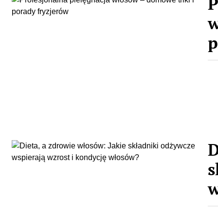
P
w
p
D
s
w