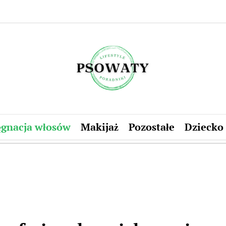
psowaty.pl
ęgnacja włosów
Makijaż
Pozostałe
Dziecko