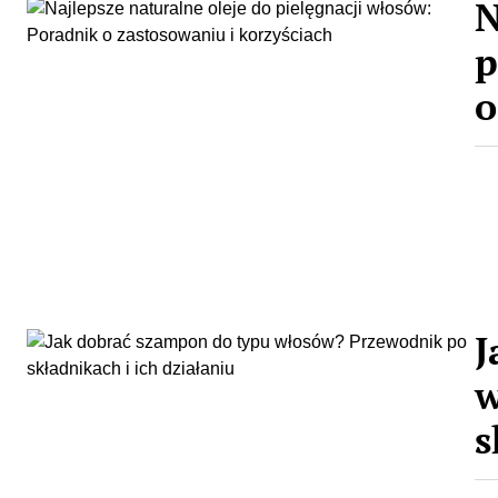
N
p
o
J
w
s