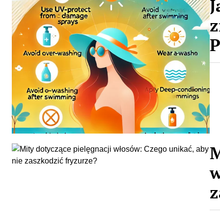
J
z
P
M
w
z