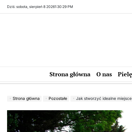
Skip
Dziś: sobota, sierpień 8 2026
1
:
30
:
30
PM
to
content
Strona główna
O nas
Piel
Strona główna
Pozostałe
Jak stworzyć idealne miejsce