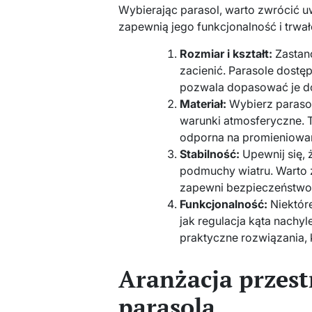
Wybierając parasol, warto zwrócić uw
zapewnią jego funkcjonalność i trwał
Rozmiar i kształt:
Zastanó
zacienić. Parasole dostęp
pozwala dopasować je do
Materiał:
Wybierz paraso
warunki atmosferyczne. 
odporna na promieniowan
Stabilność:
Upewnij się, ż
podmuchy wiatru. Warto 
zapewni bezpieczeństwo
Funkcjonalność:
Niektóre
jak regulacja kąta nachy
praktyczne rozwiązania, 
Aranżacja przest
parasola