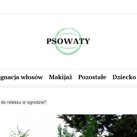
psowaty.pl
ęgnacja włosów
Makijaż
Pozostałe
Dziecko
 do relaksu w ogrodzie?