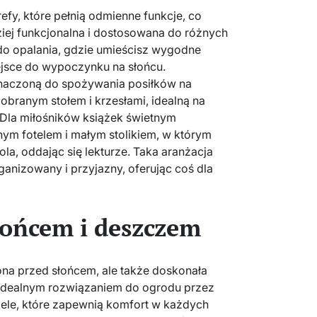
efy, które pełnią odmienne funkcje, co
dziej funkcjonalna i dostosowana do różnych
do opalania, gdzie umieścisz wygodne
iejsce do wypoczynku na słońcu.
znaczoną do spożywania posiłków na
branym stołem i krzesłami, idealną na
 Dla miłośników książek świetnym
ym fotelem i małym stolikiem, w którym
la, oddając się lekturze. Taka aranżacja
ganizowany i przyjazny, oferując coś dla
łońcem i deszczem
ona przed słońcem, ale także doskonała
e idealnym rozwiązaniem do ogrodu przez
ele, które zapewnią komfort w każdych