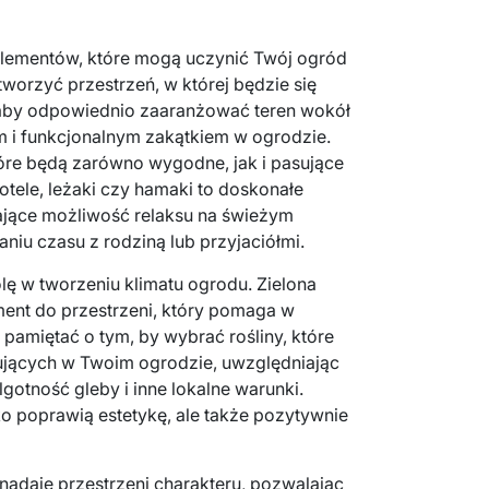
 elementów, które mogą uczynić Twój ogród
worzyć przestrzeń, w której będzie się
aby odpowiednio zaaranżować teren wokół
nym i funkcjonalnym zakątkiem w ogrodzie.
re będą zarówno wygodne, jak i pasujące
otele, leżaki czy hamaki to doskonałe
ające możliwość relaksu na świeżym
aniu czasu z rodziną lub przyjaciółmi.
ę w tworzeniu klimatu ogrodu. Zielona
ent do przestrzeni, który pomaga w
 pamiętać o tym, by wybrać rośliny, które
ujących w Twoim ogrodzie, uwzględniając
lgotność gleby i inne lokalne warunki.
ko poprawią estetykę, ale także pozytywnie
 nadaje przestrzeni charakteru, pozwalając